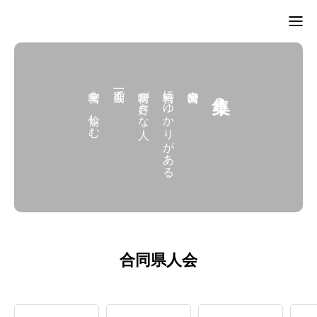
TOP
宮崎を、愉しむ
一期一会で
宮崎が好きな人
宮崎にゆかりがある
集う。
県人会
集う
ひと
知る
入会
合同県人会
連絡