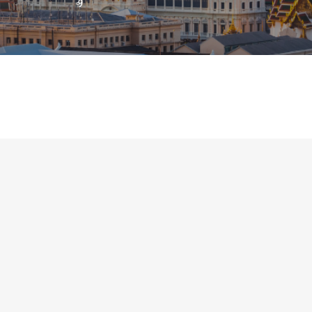
タイ国宮崎県人
TOP
About
県人会
Event
集う
Interview
ひと