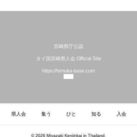
宮崎県庁公認
タイ国宮崎県人会 Official Site
https://himuka-base.com
県人会
集う
ひと
知る
入会
© 2026 Miyazaki Kenjinkai in Thailand.