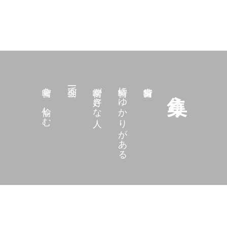
宮崎を、愉しむ
一期一会で
宮崎が好きな人
宮崎にゆかりがある
集う。