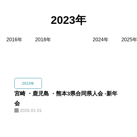
About
県人会
2023年
Event
集う
Interview
ひと
2023年
Blog
宮崎 ・鹿児島 ・熊本3県合同県人会 -新年
知る
会
2026.01.01
Join Member
入会