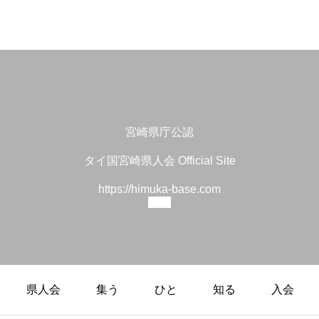
Contact
連絡
宮崎県庁公認
タイ国宮崎県人会 Official Site
https://himuka-base.com
県人会
集う
ひと
知る
入会