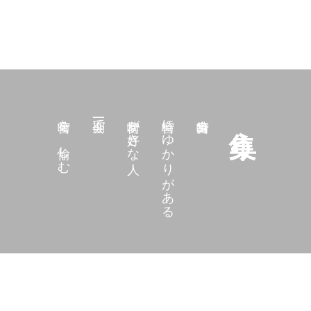
宮崎を、愉しむ
一期一会で
宮崎が好きな人
宮崎にゆかりがある
集う。
タイ国宮崎県人
TOP