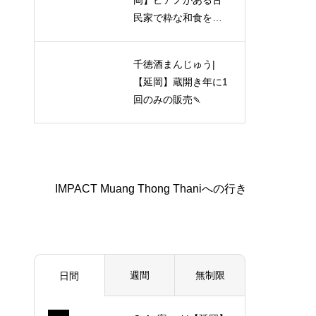
岡】ピアノがある古
民家で粋な和食を味
わえる！
千徳酒まんじゅう|
【延岡】蔵開き年に1
回のみの販売🍡
週間
無制限
日間