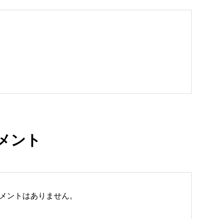
タイ国宮崎県人
TOP
メント
About
県人会
メントはありません。
Event
集う