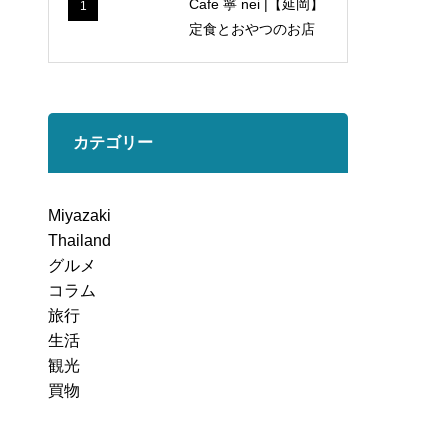
Cafe 寧 nei |【延岡】
1
定食とおやつのお店
カテゴリー
Miyazaki
Thailand
グルメ
コラム
旅行
生活
観光
買物