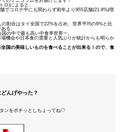
いてのミニコラムをお届けします！
トロ)によると、
店舗
でコロナ中にも関わらず
前年より955店舗(21.9%)増
人の割合はタイ全国で22%を占め、世界平均の9%と比
である
。
カ国の中で
最も高い中食率世界一
。
市場機会や
日本食の需要と人気ぶりが統計からも明らか
本全国の美味しいものを食べることが出来る！ので、食
！
はどんげやった？
タンをポチッとしちょってね♡