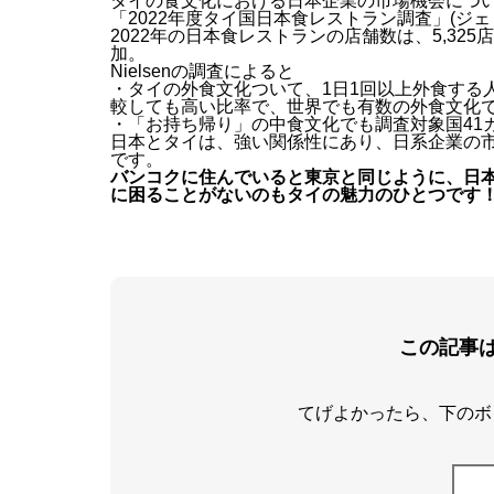
タイの食文化における日本企業の市場機会につ
「2022年度タイ国日本食レストラン調査」(ジェ
2022年の
日本食レストランの店舗数は、5,325
加。
Nielsenの調査によると
・タイの外食文化ついて、1日1回以上外食する
較しても高い比率で、
世界でも有数の外食文化
・「お持ち帰り」の中食文化でも調査対象国41
日本とタイは、強い関係性にあり、
日系企業の
です。
バンコクに住んでいると東京と同じように、日
に困ることがないのもタイの魅力のひとつです
この記事
てげよかったら、下のボ