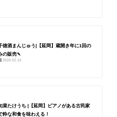
千徳酒まんじゅう|【延岡】蔵開き年に1回の
みの販売🍡
2026.02.15
旬菜たけうち |【延岡】ピアノがある古民家
で粋な和食を味わえる！