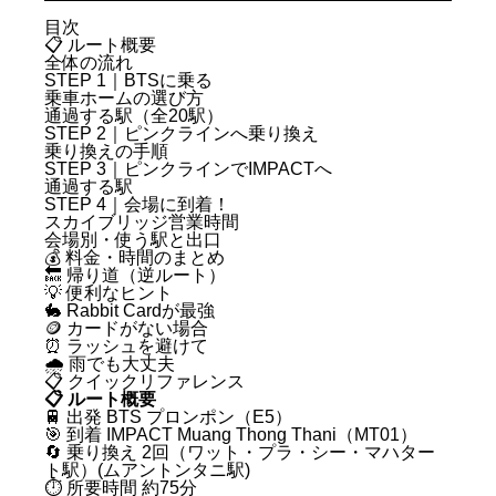
目次
📋 ルート概要
県人会について
集う
入会する
全体の流れ
STEP 1｜BTSに乗る
乗車ホームの選び方
通過する駅（全20駅）
STEP 2｜ピンクラインへ乗り換え
乗り換えの手順
STEP 3｜ピンクラインでIMPACTへ
通過する駅
STEP 4｜会場に到着！
スカイブリッジ営業時間
会場別・使う駅と出口
💰 料金・時間のまとめ
🔙 帰り道（逆ルート）
💡 便利なヒント
🐇 Rabbit Cardが最強
🪙 カードがない場合
⏰ ラッシュを避けて
🌧️ 雨でも大丈夫
📋 クイックリファレンス
📋 ルート概要
🚆 出発 BTS プロンポン（E5）
🎯 到着 IMPACT Muang Thong Thani（MT01）
🔄 乗り換え 2回（ワット・プラ・シー・マハター
ト駅）(ムアントンタニ駅)
⏱ 所要時間 約75分