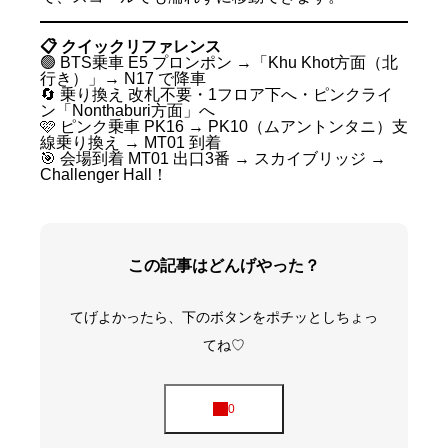
📋 クイックリファレンス
🟢 BTS乗車 E5 プロンポン →「Khu Khot方面（北
行き）」→ N17 で降車
🔄 乗り換え 改札不要・1フロア下へ・ピンクライ
ン「Nonthaburi方面」へ
🩷 ピンク乗車 PK16 → PK10（ムアントンタニ）支
線乗り換え → MT01 到着
🎯 会場到着 MT01 出口3番 → スカイブリッジ →
Challenger Hall！
この記事はどんげやった？
てげよかったら、下のボタンをポチッとしちょっ
てね♡