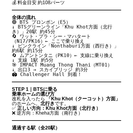
💰 料金目安 約108バーツ
全体の流れ
🟢 BTS プロンポン（E5）
↓ BTSグリーンライン「Khu Khot方面（北行
き）」20駅 約45分
🔄 ワット・プラ・シー・マハタート
（N17/PK16）← ここで乗り換え
↓ ピンクライン「Nonthaburi方面（西行き）」
約6駅 約15分
🔄 ムアントンタニ（PK10）← 支線に乗り換え
↓ 支線 1駅 約5分
🎯 IMPACT Muang Thong Thani（MT01）
↓ 出口3 → スカイブリッジ 約3分
🏟️ Challenger Hall 到着！
STEP 1｜BTSに乗る
乗車ホームの選び方
改札を入ったら
「Khu Khot（クーコット）方面」
のホームへ。
北行き
です。
✅
正しい方向：Khu Khot方面（北行き）
❌ 逆方向：Kheha方面（南行き）
通過する駅（全20駅）