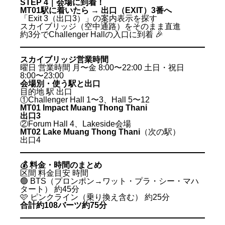
STEP 4｜会場に到着！
MT01駅に着いたら → 出口（EXIT）3番へ
「Exit 3（出口3）」の案内表示を探す
スカイブリッジ（空中通路）をそのまま直進
約3分でChallenger Hallの入口に到着 🎉
スカイブリッジ営業時間
曜日 営業時間 月〜金 8:00〜22:00 土日・祝日
8:00〜23:00
会場別・使う駅と出口
目的地 駅 出口
①Challenger Hall 1〜3、Hall 5〜12
MT01 Impact Muang Thong Thani
出口3
②Forum Hall 4、Lakeside会場
MT02 Lake Muang Thong Thani
（次の駅）
出口4
💰 料金・時間のまとめ
区間 料金目安 時間
🟢 BTS（プロンポン→ワット・プラ・シー・マハ
タート） 約45分
🩷 ピンクライン（乗り換え含む） 約25分
合計約108バーツ約75分