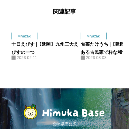
関連記事
Miyazaki
Miyazaki
十日えびす |【延岡】九州三大え
旬菜たけうち |【延岡
びすの一つ
ある古民家で粋な和食
2026.02.11
2026.03.03
る！
宮崎県庁公認