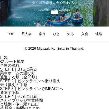
タイ国宮崎県人会 Official Site
https://himuka-base.com
TOP
県人会
集う
ひと
知る
入会
連絡
© 2026 Miyazaki Kenjinkai in Thailand.
目次
📋 ルート概要
全体の流れ
STEP 1｜BTSに乗る
乗車ホームの選び方
通過する駅（全20駅）
STEP 2｜ピンクラインへ乗り換え
乗り換えの手順
STEP 3｜ピンクラインでIMPACTへ
通過する駅
STEP 4｜会場に到着！
スカイブリッジ営業時間
会場別・使う駅と出口
💰 料金・時間のまとめ