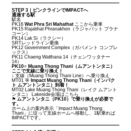
STEP 3｜ピンクラインでIMPACTへ
通過する駅
駅名
PK16
Wat Phra Sri Mahathat
ここから乗車
PK15 Rajabhat Phranakhon（ラジャパット プラナ
コーン）
PK14 Lak Si（ラクシー）
SRTレッドライン乗換
PK12 Government Complex（ガバメント コンプレ
ックス）
PK11 Chaeng Watthana 14（チェンワッタナー
14）
PK10
⭐
Muang Thong Thani（ムアントンタニ）
ここで支線に乗り換え！
↓ 支線（Muang Thong Thani Line）へ乗り換え
MT01 🎯
Impact Muang Thong Thani（インパク
ト ムアントンタニ）到着！
MT02 Lake Muang Thong Thani（レイク ムアント
ンタニ） Lakeside会場はこちら
⚑
ムアントンタニ（PK10）で乗り換えが必要で
す。
ホーム上の案内表示「Impact Muang Thong
Thani」に従って支線ホームへ移動し、1駅乗れば
IMPACTです。