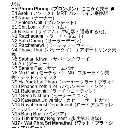
駅名
E5
Phrom Phong（プロンポン）
ここから乗車 🚆
E4 Asok（アソーク） MRTブルーライン乗換駅
E3 Nana（ナーナー）
E2 Phloen Chit（プルンチット）
E1 Chit Lom（チットロム）
CEN Siam（サイアム） 中心駅・通過するだけ
N1 Ratchadamri（ラーチャダムリ）
N2 Sala Daeng（サーラーデーン）
N3 Ratchathewi（ラーチャテーウィー）
N4 Phaya Thai（パヤータイ） エアポートリンク乗
換
N5 Saphan Khwai（サパーンクワーイ）
N6 Ari（アーリー）
N7 Sanam Pao（サナームパオ）
N8 Mo Chit（モーチット） MRTブルーライン乗
換・チャトゥチャック
N9 Ha Yaek Lat Phrao（ハーヤークラートプラオ）
N10 Phahon Yothin 24（パホンヨーティン24）
N11 Ratchayothin（ラーチャヨーティン）
N12 Sena Nikhom（セーナーニコム）
N13 Kasetsart University（カセートサート大学）
N14 Royal Forest Department（ローイアルフォレ
ストデパートメント）
N15 Bang Bua（バンブア）
N16 11th Infantry Regiment（歩兵第11連隊）
N17
⭐
Wat Phra Sri Mahathat（ワット・プラ・シ
ー・マハタート）