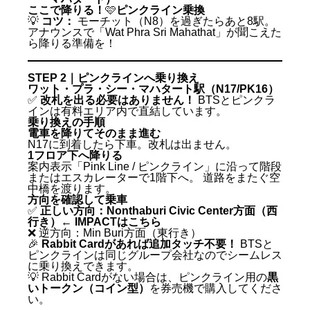
ここで降りる！
🩷
ピンクライン乗換
💡
コツ：
モーチット（N8）を過ぎたらあと8駅。
アナウンスで「Wat Phra Sri Mahathat」が聞こえた
ら降りる準備を！
STEP 2｜ピンクラインへ乗り換え
ワット・プラ・シー・マハタート駅（N17/PK16）
✅
改札を出る必要はありません！
BTSとピンクラ
インは有料エリア内で直結しています。
乗り換えの手順
電車を降りてそのまま進む
N17に到着したら下車。改札は出ません。
1フロア下へ降りる
案内表示「Pink Line / ピンクライン」に沿って階段
またはエスカレーターで1階下へ。 道路をまたぐ空
中橋を渡ります。
方向を確認して乗車
✅
正しい方向：Nonthaburi Civic Center方面（西
行き）← IMPACTはこちら
❌ 逆方向：Min Buri方面（東行き）
🎉
Rabbit Cardがあれば追加タッチ不要！
BTSと
ピンクラインは同じグループ会社なのでシームレス
に乗り換えできます。
💡 Rabbit Cardがない場合は、ピンクライン用の
黒
いトークン（コイン型）
を券売機で購入してくださ
い。