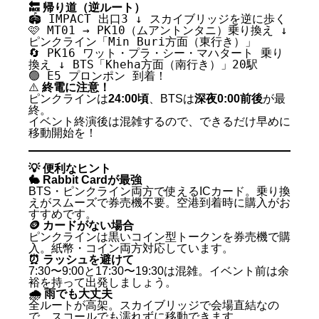
🔙 帰り道（逆ルート）
🏟️ IMPACT 出口3 ↓ スカイブリッジを逆に歩く
🩷 MT01 → PK10（ムアントンタニ）乗り換え ↓
ピンクライン「Min Buri方面（東行き）」
🔄 PK16 ワット・プラ・シー・マハタート 乗り
換え ↓ BTS「Kheha方面（南行き）」20駅
🟢 E5 プロンポン 到着！
⚠️
終電に注意！
ピンクラインは
24:00頃
、BTSは
深夜0:00前後
が最
終。
イベント終演後は混雑するので、できるだけ早めに
移動開始を！
💡 便利なヒント
🐇 Rabbit Cardが最強
BTS・ピンクライン両方で使えるICカード。乗り換
えがスムーズで券売機不要。空港到着時に購入がお
すすめです。
🪙 カードがない場合
ピンクラインは黒いコイン型トークンを券売機で購
入。紙幣・コイン両方対応しています。
⏰ ラッシュを避けて
7:30〜9:00と17:30〜19:30は混雑。イベント前は余
裕を持って出発しましょう。
🌧️ 雨でも大丈夫
全ルートが高架。スカイブリッジで会場直結なの
で、スコールでも濡れずに移動できます。