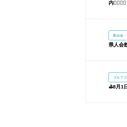
内🏌️‍♀️🏌️‍♂️
飲み会・
県人会飲
ゴルフコ
⛳️8月1