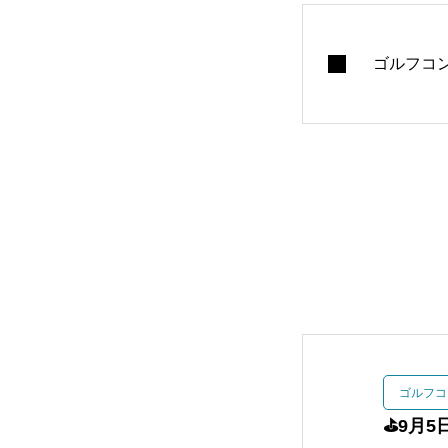
ゴルフコ
ゴルフコ
⛳️9月