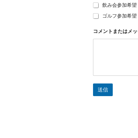
飲み会参加希望
ゴルフ参加希望
メ
コメントまたはメッ
ー
ル
ア
ド
レ
ス
*
コ
メ
ン
送信
ト
ま
た
は
メ
ッ
セ
ー
ジ