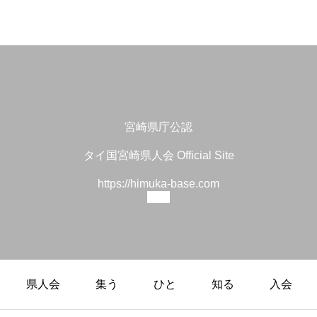
宮崎県庁公認
タイ国宮崎県人会 Official Site
https://himuka-base.com
県人会
集う
ひと
知る
入会