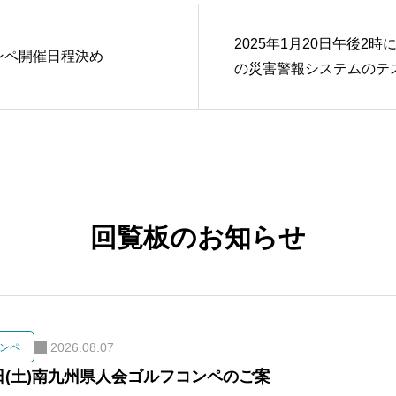
ひと
2025年1月20日午後2時
ンペ開催日程決め
Blog
の災害警報システムのテ
知る
Join Member
入会
回覧板のお知らせ
Contact
連絡
2026.08.07
ンペ
5日(土)南九州県人会ゴルフコンペのご案