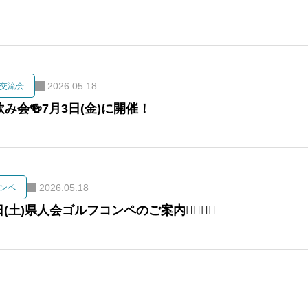
2026.05.18
交流会
み会🍻7月3日(金)に開催！
2026.05.18
ンペ
日(土)県人会ゴルフコンペのご案内🏌️‍♀️🏌️‍♂️