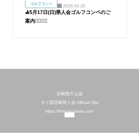
ゴルフコンペ
2026.04.25
⛳️5月17日(日)県人会ゴルフコンペのご
案内🏌️‍♀️🏌️‍♂️
宮崎県庁公認
タイ国宮崎県人会 Official Site
https://himuka-base.com