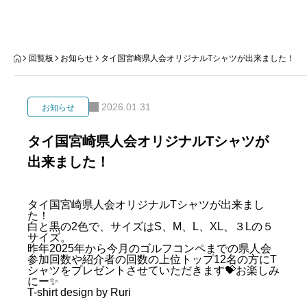
TOP
回覧板
お知らせ
タイ国宮崎県人会オリジナルTシャツが出来ました！
県人会
2026.01.31
お知らせ
集う
タイ国宮崎県人会オリジナルTシャツが
出来ました！
ひと
知る
タイ国宮崎県人会オリジナルTシャツが出来まし
た！
白と黒の2色で、サイズはS、M、L、XL、３Lの５
入会
サイズ。
昨年2025年から今月のゴルフコンペまでの県人会
参加回数や紹介者の回数の上位トップ12名の方にT
連絡
シャツをプレゼントさせていただきます💝お楽しみ
にー✨
T-shirt design by Ruri