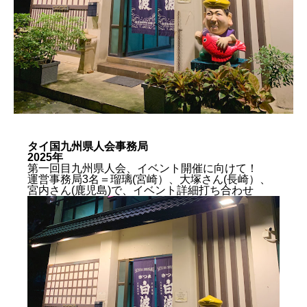
県人会について
集う
入会する
タイ国九州県人会事務局
2025年
第一回目九州県人会、
イベント開催に向けて！
運営事務局3名＝
瑠璃(宮崎）、大塚さん(長崎）、
宮内さん(鹿児島)で、
イベント詳細打ち合わせ