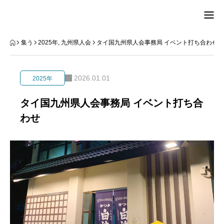
TOP
集う
2025年
,
九州県人会
タイ国九州県人会事務局 イベント打ち合わせ
県人会
2026.01.01
2025年
集う
タイ国九州県人会事務局 イベント打ち合
わせ
ひと
知る
入会
連絡