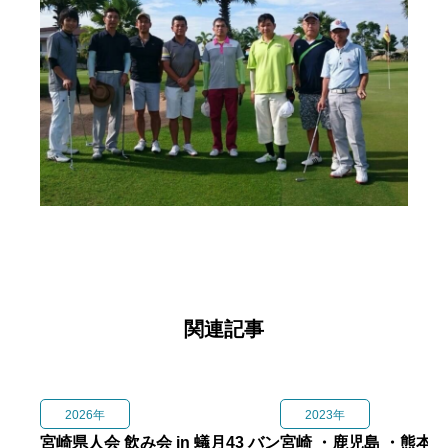
県人会について
集う
入会する
関連記事
2026年
2023年
宮崎県人会 飲み会 in 蟻月43 バン
宮崎 ・鹿児島 ・熊本