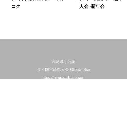
コク
人会 -新年会
宮崎県庁公認
タイ国宮崎県人会 Official Site
🇯🇵日本語
🇹🇭ไทย
https://himuka-base.com
TOP
県人会
集う
ひと
知る
入会
連絡
© 2026 Miyazaki Kenjinkai in Thailand.